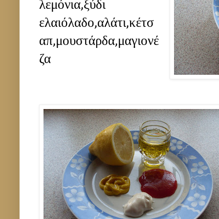
λεμόνια,ξύδι
ελαιόλαδο,αλάτι,κέτσ
απ,μουστάρδα,μαγιονέ
ζα