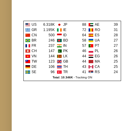
US
6.318K
JP
88
AE
39
GR
1.195K
IE
72
RO
31
CN
500
ID
64
ES
28
BR
246
BD
58
UA
27
FR
237
IN
57
PT
27
CH
147
PK
46
PL
26
VN
144
LK
44
EG
26
TW
123
GB
44
MA
25
DE
106
TH
43
CA
25
SE
96
TR
41
RS
24
Total: 10.346K
-
Tracking ON