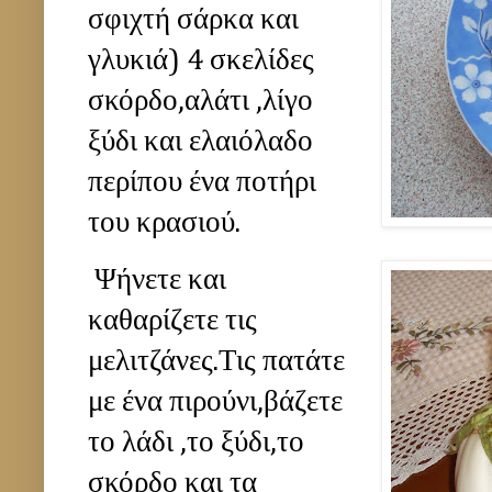
σφιχτή σάρκα και
γλυκιά) 4 σκελίδες
σκόρδο,αλάτι ,λίγο
ξύδι και ελαιόλαδο
περίπου ένα ποτήρι
του κρασιού.
Ψήνετε και
καθαρίζετε τις
μελιτζάνες.Τις πατάτε
με ένα πιρούνι,βάζετε
το λάδι ,το ξύδι,το
σκόρδο και τα