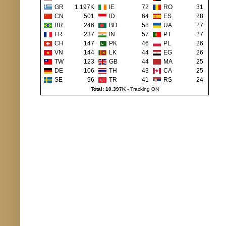
GR
1.197K
IE
72
RO
31
CN
501
ID
64
ES
28
BR
246
BD
58
UA
27
FR
237
IN
57
PT
27
CH
147
PK
46
PL
26
VN
144
LK
44
EG
26
TW
123
GB
44
MA
25
DE
106
TH
43
CA
25
SE
96
TR
41
RS
24
Total: 10.397K
-
Tracking ON