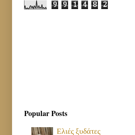
9
9
1
4
8
2
Popular Posts
Ελιές ξυδάτες