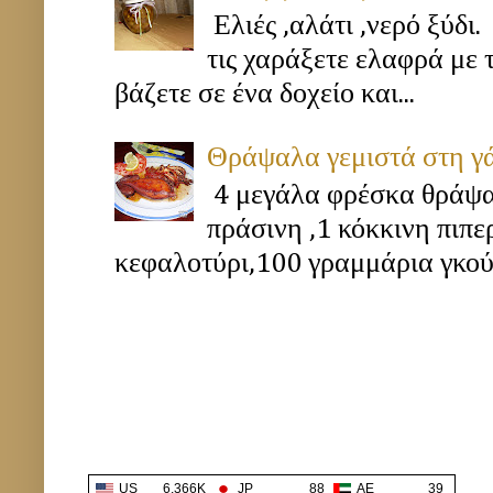
Ελιές ,αλάτι ,νερό ξύδι.
τις χαράξετε ελαφρά με 
βάζετε σε ένα δοχείο και...
Θράψαλα γεμιστά στη γ
4 μεγάλα φρέσκα θράψα
πράσινη ,1 κόκκινη πιπ
κεφαλοτύρι,100 γραμμάρια γκούν
US
6.366K
JP
88
AE
39