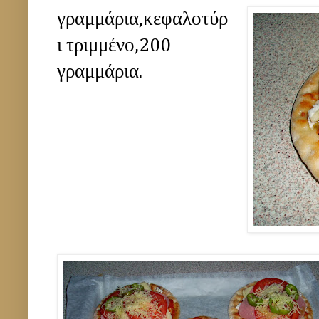
γραμμάρια,κεφαλοτύρ
ι τριμμένο,200
γραμμάρια.