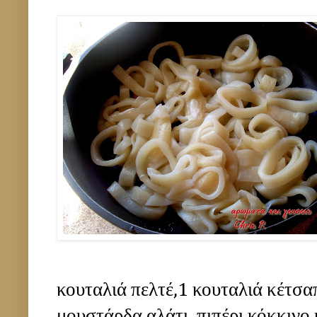
κουταλιά πελτέ,1 κουταλιά κέτσα
μουστάρδα,αλάτι ,πιπέρι κόκκινο 