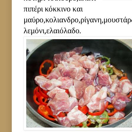
πιπέρι κόκκινο και
μαύρο,κολιανδρο,ρίγανη,μουστάρ
λεμόνι,ελαιόλαδο.