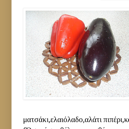
ματσάκι,ελαιόλαδο,αλάτι πιπέρι,κ