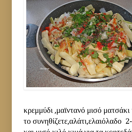
κρεμμύδι ,μαϊντανό μισό ματσάκι
το συνηθίζετε,αλάτι,ελαιόλαδο 2