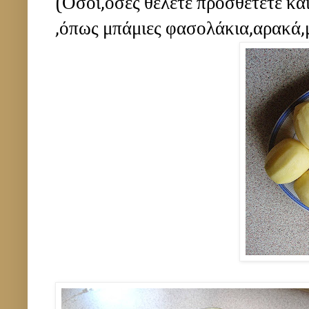
(Όσοι,όσες θέλετε προσθέτετε και
,όπως μπάμιες φασολάκια,αρακά,μ