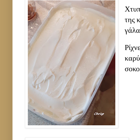
Χτυπ
της 
γάλα
Ρίχν
καρύ
σοκο