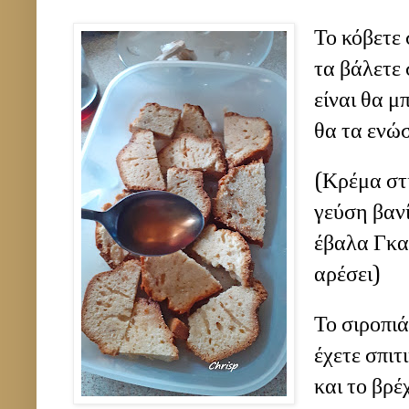
Το κόβετε 
τα βάλετε 
είναι θα μ
θα τα ενώσ
(Κρέμα στ
γεύση βανί
έβαλα Γκαρ
αρέσει)
Το σιροπιά
έχετε σπιτ
και το βρέ