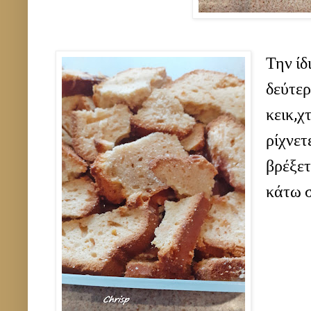
Την ίδ
δεύτε
κεικ,χ
ρίχνετ
βρέξετ
κάτω σ