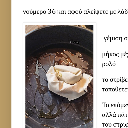
νούμερο 36 και αφού αλείψετε με λάδ
γέμιση 
μήκος μέ
ρολό
το στρίβε
τοποθετεί
Το επόμεν
αλλά πάτ
του στρι