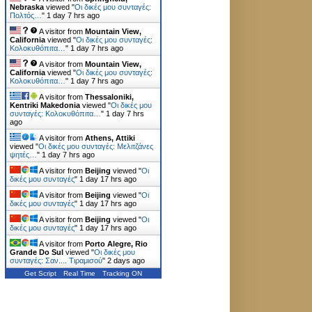
Nebraska
viewed "
Οι δικές μου συνταγές:
Πολτός…
"
1 day 7 hrs ago
A visitor from
Mountain View,
California
viewed "
Οι δικές μου συνταγές:
Κολοκυθόπιτα…
"
1 day 7 hrs ago
A visitor from
Mountain View,
California
viewed "
Οι δικές μου συνταγές:
Κολοκυθόπιτα…
"
1 day 7 hrs ago
A visitor from
Thessaloniki,
Kentriki Makedonia
viewed "
Οι δικές μου
συνταγές: Κολοκυθόπιτα…
"
1 day 7 hrs
ago
A visitor from
Athens, Attiki
viewed "
Οι δικές μου συνταγές: Μελιτζάνες
ψητές…
"
1 day 7 hrs ago
A visitor from
Beijing
viewed "
Οι
δικές μου συνταγές
"
1 day 17 hrs ago
A visitor from
Beijing
viewed "
Οι
δικές μου συνταγές
"
1 day 17 hrs ago
A visitor from
Beijing
viewed "
Οι
δικές μου συνταγές
"
1 day 17 hrs ago
A visitor from
Porto Alegre, Rio
Grande Do Sul
viewed "
Οι δικές μου
συνταγές: Σαν.... Τιραμισού
"
2 days ago
Get Script
Real Time
Tracking ON