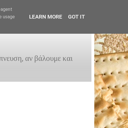
r-agent
LEARN MORE
GOT IT
te usage
μπνευση, αν βάλουμε και