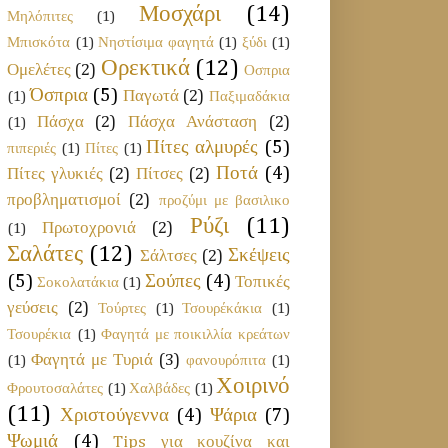
Μοσχάρι
(14)
Μηλόπιτες
(1)
Μπισκότα
(1)
Νηστίσιμα φαγητά
(1)
ξύδι
(1)
Ορεκτικά
(12)
Ομελέτες
(2)
Οσπρια
Όσπρια
(5)
Παγωτά
(2)
(1)
Παξιμαδάκια
Πάσχα
(2)
Πάσχα Ανάσταση
(2)
(1)
Πίτες αλμυρές
(5)
πιπεριές
(1)
Πίτες
(1)
Ποτά
(4)
Πίτες γλυκιές
(2)
Πίτσες
(2)
προβληματισμοί
(2)
προζύμι με βασιλικο
Ρύζι
(11)
Πρωτοχρονιά
(2)
(1)
Σαλάτες
(12)
Σκέψεις
Σάλτσες
(2)
(5)
Σούπες
(4)
Τοπικές
Σοκολατάκια
(1)
γεύσεις
(2)
Τούρτες
(1)
Τσουρέκάκια
(1)
Τσουρέκια
(1)
Φαγητά με ποικιλλία κρεάτων
Φαγητά με Τυριά
(3)
(1)
φανουρόπιτα
(1)
Χοιρινό
Φρουτοσαλάτες
(1)
Χαλβάδες
(1)
(11)
Χριστούγεννα
(4)
Ψάρια
(7)
Ψωμιά
(4)
Tips για κουζίνα και