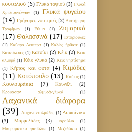
κουταλιού
(6)
Γλυκά ταψιού
(3)
Γλυκά
Γλυκά ψυγείου
Χριστουγέννων
(1)
(14)
Γρήγορες νοστιμιές
(2)
Διατήρηση
Ζυμαρικά
Τροφίμων
(1)
Εθιμα
(1)
(17)
Θαλασσινά
(17)
Ιστοριούλες
(1)
Καθαρά Δευτέρα
(1)
Καλώς ήρθατε
(1)
Κατσίκι
(2)
Κέικ
(2)
Κατασκευές
(1)
Κέικ
Κέικ γλυκά
(2)
αλμυρά
(1)
Κέικ νηστίσημα
Κιμάδες
Κήπος και φυτά
(4)
(1)
(11)
Κοτόπουλο
(13)
Κούκις
(1)
Κουλουράκια
(7)
Κουνέλι
(2)
Κρουασαν αλμυρά-γλυκά
(1)
Λαχανικά διάφορα
(39)
Λουκάνικα
Λαχανοντολμάδες
(1)
(3)
Μαρμελάδες
(3)
μαρούλια
(1)
Μαυρομάτικα φασόλια
(1)
Μεζεδάκια
(1)