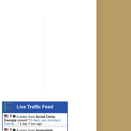
Live Traffic Feed
A visitor from
Social Circle,
Georgia
viewed "
Οι δικές μου συνταγές:
Πολτός…
"
1 day 7 hrs ago
A visitor from
Springfield,