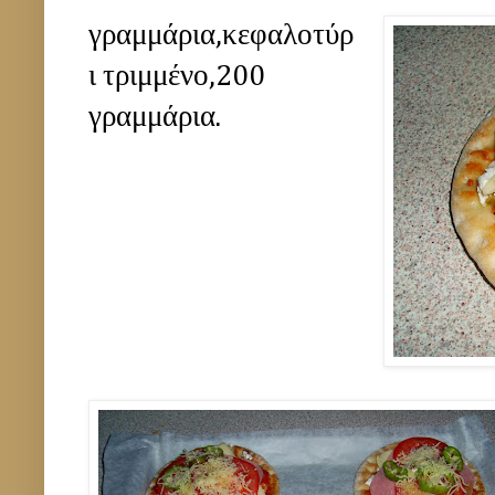
γραμμάρια,κεφαλοτύρ
ι τριμμένο,200
γραμμάρια.