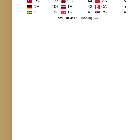
TW
123
GB
44
MA
25
DE
106
TH
43
CA
25
SE
96
TR
41
RS
24
Total: 10.351K
-
Tracking ON