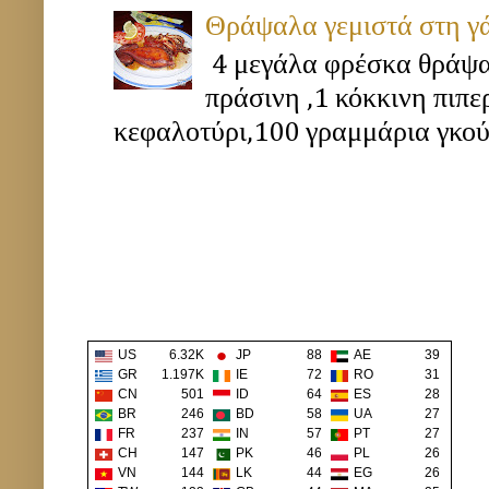
Θράψαλα γεμιστά στη γ
4 μεγάλα φρέσκα θράψα
πράσινη ,1 κόκκινη πιπ
κεφαλοτύρι,100 γραμμάρια γκούν
US
6.32K
JP
88
AE
39
GR
1.197K
IE
72
RO
31
CN
501
ID
64
ES
28
BR
246
BD
58
UA
27
FR
237
IN
57
PT
27
CH
147
PK
46
PL
26
VN
144
LK
44
EG
26