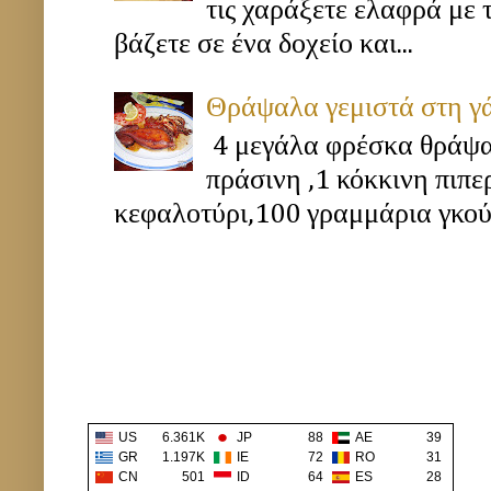
τις χαράξετε ελαφρά με 
βάζετε σε ένα δοχείο και...
Θράψαλα γεμιστά στη γ
4 μεγάλα φρέσκα θράψα
πράσινη ,1 κόκκινη πιπ
κεφαλοτύρι,100 γραμμάρια γκούν
US
6.361K
JP
88
AE
39
GR
1.197K
IE
72
RO
31
CN
501
ID
64
ES
28