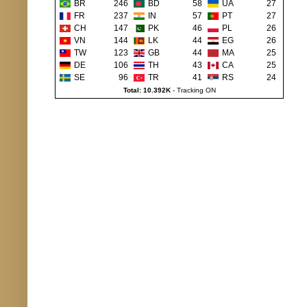
BR
246
BD
58
UA
27
FR
237
IN
57
PT
27
CH
147
PK
46
PL
26
VN
144
LK
44
EG
26
TW
123
GB
44
MA
25
DE
106
TH
43
CA
25
SE
96
TR
41
RS
24
Total: 10.392K
-
Tracking ON