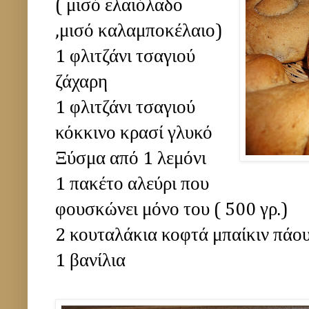
( μισό ελαιόλαδο
,μισό καλαμποκέλαιο)
1 φλιτζάνι τσαγιού
ζάχαρη
1 φλιτζάνι τσαγιού
κόκκινο κρασί γλυκό
Ξύσμα από 1 λεμόνι
1 πακέτο αλεύρι που
φουσκώνει μόνο του ( 500 γρ.)
2 κουταλάκια κοφτά μπαίκιν πάο
1 βανίλια