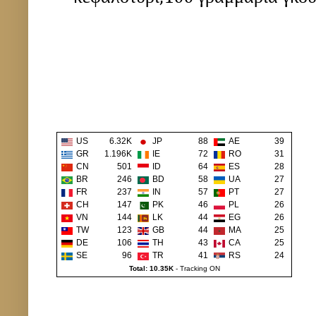
US
6.32K
JP
88
AE
39
GR
1.196K
IE
72
RO
31
CN
501
ID
64
ES
28
BR
246
BD
58
UA
27
FR
237
IN
57
PT
27
CH
147
PK
46
PL
26
VN
144
LK
44
EG
26
TW
123
GB
44
MA
25
DE
106
TH
43
CA
25
SE
96
TR
41
RS
24
Total: 10.35K
-
Tracking ON