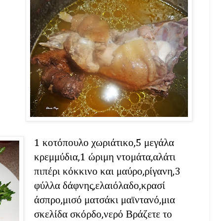
1 κοτόπουλο χωριάτικο,5 μεγάλα
κρεμμύδια,1 ώριμη ντομάτα,αλάτι
πιπέρι κόκκινο και μαύρο,ρίγανη,3
φύλλα δάφνης,ελαιόλαδο,κρασί
άσπρο,μισό ματσάκι μαϊντανό,μια
σκελίδα σκόρδο,νερό Βράζετε το