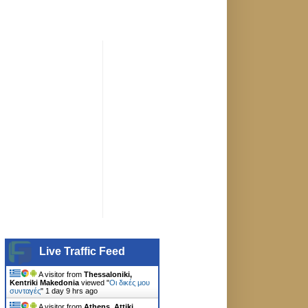
Live Traffic Feed
A visitor from
Thessaloniki,
Kentriki Makedonia
viewed "
Οι δικές μου
συνταγές
"
1 day 9 hrs ago
A visitor from
Athens, Attiki