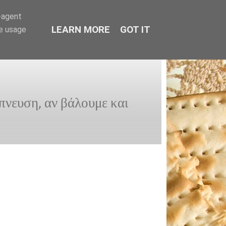
r-agent
LEARN MORE
GOT IT
te usage
μπνευση, αν βάλουμε και