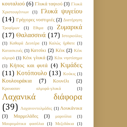
κουταλιού
(6)
Γλυκά ταψιού
(3)
Γλυκά
Γλυκά ψυγείου
Χριστουγέννων
(1)
(14)
Γρήγορες νοστιμιές
(2)
Διατήρηση
Ζυμαρικά
Τροφίμων
(1)
Εθιμα
(1)
(17)
Θαλασσινά
(17)
Ιστοριούλες
(1)
Καθαρά Δευτέρα
(1)
Καλώς ήρθατε
(1)
Κατσίκι
(2)
Κέικ
(2)
Κατασκευές
(1)
Κέικ
Κέικ γλυκά
(2)
αλμυρά
(1)
Κέικ νηστίσημα
Κιμάδες
Κήπος και φυτά
(4)
(1)
(11)
Κοτόπουλο
(13)
Κούκις
(1)
Κουλουράκια
(7)
Κουνέλι
(2)
Κρουασαν αλμυρά-γλυκά
(1)
Λαχανικά διάφορα
(39)
Λουκάνικα
Λαχανοντολμάδες
(1)
(3)
Μαρμελάδες
(3)
μαρούλια
(1)
Μαυρομάτικα φασόλια
(1)
Μεζεδάκια
(1)