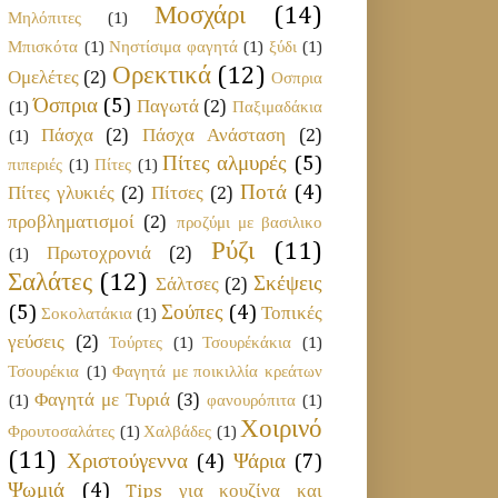
Μοσχάρι
(14)
Μηλόπιτες
(1)
Μπισκότα
(1)
Νηστίσιμα φαγητά
(1)
ξύδι
(1)
Ορεκτικά
(12)
Ομελέτες
(2)
Οσπρια
Όσπρια
(5)
Παγωτά
(2)
(1)
Παξιμαδάκια
Πάσχα
(2)
Πάσχα Ανάσταση
(2)
(1)
Πίτες αλμυρές
(5)
πιπεριές
(1)
Πίτες
(1)
Ποτά
(4)
Πίτες γλυκιές
(2)
Πίτσες
(2)
προβληματισμοί
(2)
προζύμι με βασιλικο
Ρύζι
(11)
Πρωτοχρονιά
(2)
(1)
Σαλάτες
(12)
Σκέψεις
Σάλτσες
(2)
(5)
Σούπες
(4)
Τοπικές
Σοκολατάκια
(1)
γεύσεις
(2)
Τούρτες
(1)
Τσουρέκάκια
(1)
Τσουρέκια
(1)
Φαγητά με ποικιλλία κρεάτων
Φαγητά με Τυριά
(3)
(1)
φανουρόπιτα
(1)
Χοιρινό
Φρουτοσαλάτες
(1)
Χαλβάδες
(1)
(11)
Χριστούγεννα
(4)
Ψάρια
(7)
Ψωμιά
(4)
Tips για κουζίνα και